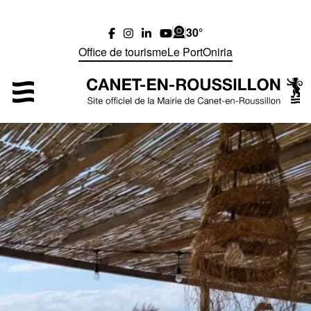
30°
Office de tourisme
Le Port
Oniria
MENU