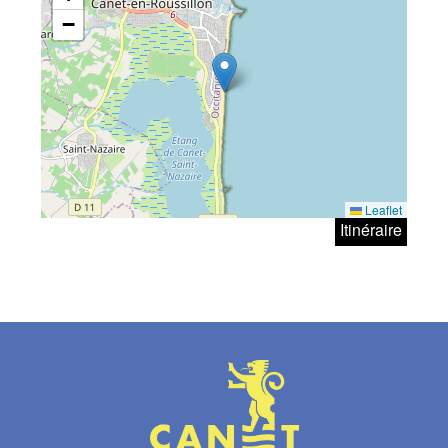
−
Leaflet
Itinéraire